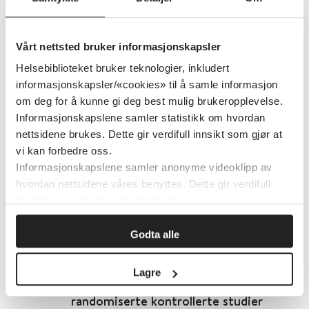
arbeidsplassintervensjoner for
tilbakeføring til arbeid ved
Vårt nettsted bruker informasjonskapsler
muskel- og skjelett,
Helsebiblioteket bruker teknologier, inkludert
smerterelaterte og psykiske
informasjonskapsler/«cookies» til å samle informasjon
helseplager: Systematisk oversikt
om deg for å kunne gi deg best mulig brukeropplevelse.
Informasjonskapslene samler statistikk om hvordan
Journal of Occupational Rehabilitation
2017
nettsidene brukes. Dette gir verdifull innsikt som gjør at
vi kan forbedre oss.
Detaljer
Informasjonskapslene samler anonyme videoklipp av
hvordan nettsidene våres benyttes. Dette gir verdifull
innsikt som gjør at vi kan forbedre oss.
Effekten av arbeidsrelaterte tiltak
Godta alle
for tilbakeføring til arbeid for
sykemeldte: En systematisk
Lagre
oversikt og meta-analyse av
randomiserte kontrollerte studier