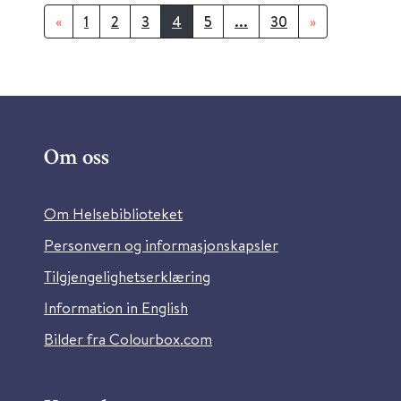
«
1
2
3
4
5
...
30
»
Om oss
Om Helsebiblioteket
Personvern og informasjonskapsler
Tilgjengelighetserklæring
Information in English
Bilder fra Colourbox.com