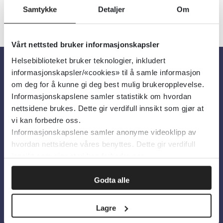
Samtykke
Detaljer
Om
Vårt nettsted bruker informasjonskapsler
Helsebiblioteket bruker teknologier, inkludert
informasjonskapsler/«cookies» til å samle informasjon
Om oss
om deg for å kunne gi deg best mulig brukeropplevelse.
Informasjonskapslene samler statistikk om hvordan
nettsidene brukes. Dette gir verdifull innsikt som gjør at
Om Helsebiblioteket
vi kan forbedre oss.
Personvern og informasjonskapsler
Informasjonskapslene samler anonyme videoklipp av
hvordan nettsidene våres benyttes. Dette gir verdifull
Tilgjengelighetserklæring
innsikt som gjør at vi kan forbedre oss.
Information in English
Godta alle
Bilder fra Colourbox.com
Lagre
Kontakt oss