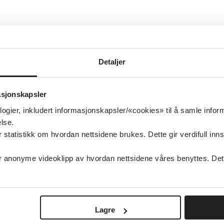
Detaljer
asjonskapsler
logier, inkludert informasjonskapsler/«cookies» til å samle info
lse.
tatistikk om hvordan nettsidene brukes. Dette gir verdifull inns
anonyme videoklipp av hvordan nettsidene våres benyttes. Dette 
Lagre