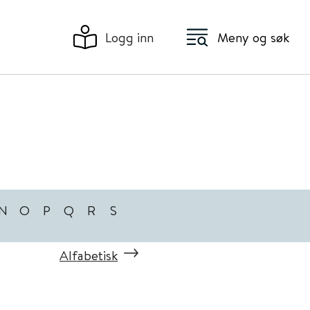
Logg inn
Meny og søk
N
O
P
Q
R
S
Alfabetisk