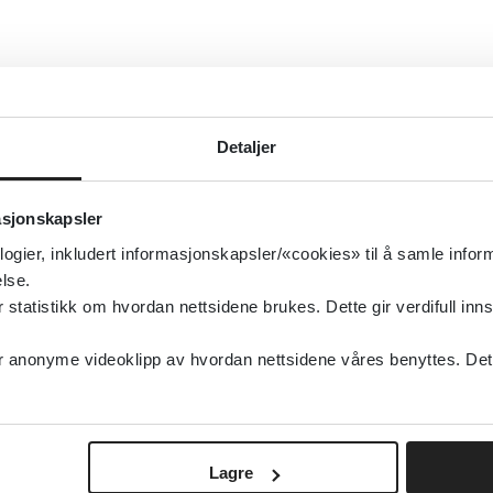
Detaljer
asjonskapsler
logier, inkludert informasjonskapsler/«cookies» til å samle info
lse.
tatistikk om hvordan nettsidene brukes. Dette gir verdifull inns
anonyme videoklipp av hvordan nettsidene våres benyttes. Dette 
Lagre