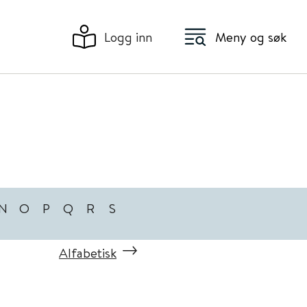
Logg inn
Meny og søk
N
O
P
Q
R
S
Alfabetisk