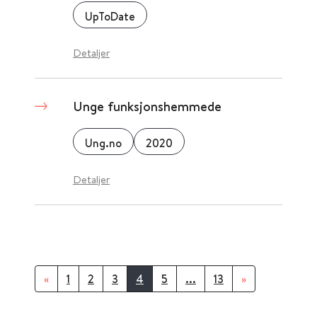
UpToDate
Detaljer
Unge funksjonshemmede
Ung.no
2020
Detaljer
«
1
2
3
4
5
...
13
»