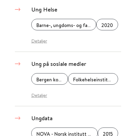
Ung Helse
Barne-, ungdoms- og familiedirektoratet (Bufdir)
2020
Detaljer
Ung på sosiale medier
Bergen kommune
Folkehelseinstituttet (FHI)
Detaljer
Ungdata
NOVA - Norsk institutt for forskning om oppvekst, velferd og aldring
2015