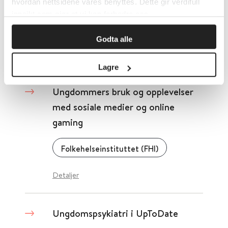
tjenester og BUP
hvordan nettsidene våres benyttes. Dette gir verdifull
innsikt som gjør at vi kan forbedre oss.
Statens undersøkelseskommisjon for helse- og omsorgstjenesten (UKOM)
2021
Godta alle
Detaljer
Lagre
Ungdommers bruk og opplevelser
med sosiale medier og online
gaming
Folkehelseinstituttet (FHI)
Detaljer
Ungdomspsykiatri i UpToDate