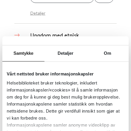
Detaljer
Ungdom med etnisk
minoritetsbakgrunn - Erfaringer
og refleksjoner fra kurset FLEXid
Samtykke
Detaljer
Om
Folkehelseinstituttet (FHI)
Vårt nettsted bruker informasjonskapsler
Detaljer
Helsebiblioteket bruker teknologier, inkludert
informasjonskapsler/«cookies» til å samle informasjon
om deg for å kunne gi deg best mulig brukeropplevelse.
Ungdom med uavklart tilstand -
Informasjonskapslene samler statistikk om hvordan
nettsidene brukes. Dette gir verdifull innsikt som gjør at
Samhandling mellom kommunale
vi kan forbedre oss.
tjenester og mellom kommunale
Informasjonskapslene samler anonyme videoklipp av