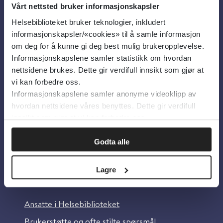
Vårt nettsted bruker informasjonskapsler
Helsebiblioteket bruker teknologier, inkludert
Om oss
informasjonskapsler/«cookies» til å samle informasjon
om deg for å kunne gi deg best mulig brukeropplevelse.
Informasjonskapslene samler statistikk om hvordan
Om Helsebiblioteket
nettsidene brukes. Dette gir verdifull innsikt som gjør at
Personvern og informasjonskapsler
vi kan forbedre oss.
Informasjonskapslene samler anonyme videoklipp av
Tilgjengelighetserklæring
hvordan nettsidene våres benyttes. Dette gir verdifull
Information in English
innsikt som gjør at vi kan forbedre oss.
Bilder fra Colourbox.com
Godta alle
Lagre
Kontakt oss
Ansatte i Helsebiblioteket
Brukerstøtte og ofte stilte spørsmål