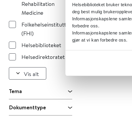
Rehabilitation
Helsebiblioteket bruker tekno
Medicine
deg best mulig brukeroppleve
Informasjonskapslene samler s
Folkehelseinstituttet
forbedre oss.
(FHI)
Informasjonskapslene samler 
gjør at vi kan forbedre oss.
Helsebiblioteket
Helsedirektoratet
Vis alt
Tema
Dokumenttype