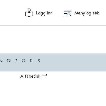
Logg inn
Meny og søk
N
O
P
Q
R
S
Alfabetisk