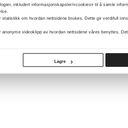
logier, inkludert informasjonskapsler/«cookies» til å samle info
lse.
tatistikk om hvordan nettsidene brukes. Dette gir verdifull inns
anonyme videoklipp av hvordan nettsidene våres benyttes. Dette 
Lagre