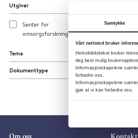
Utgiver
Samtykke
Senter for
omsorgsforskning
Vårt nettsted bruker inform
Tema
Helsebiblioteket bruker tekno
deg best mulig brukeroppleve
Informasjonskapslene samler s
Dokumenttype
forbedre oss.
Informasjonskapslene samler 
gjør at vi kan forbedre oss.
Om oss
Kontakt 