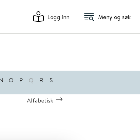
Logg inn
Meny og søk
N
O
P
Q
R
S
Alfabetisk