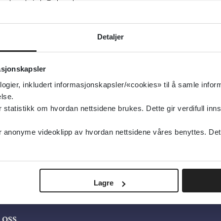
Detaljer
asjonskapsler
logier, inkludert informasjonskapsler/«cookies» til å samle info
lse.
tatistikk om hvordan nettsidene brukes. Dette gir verdifull inns
anonyme videoklipp av hvordan nettsidene våres benyttes. Dette 
Lagre
oss