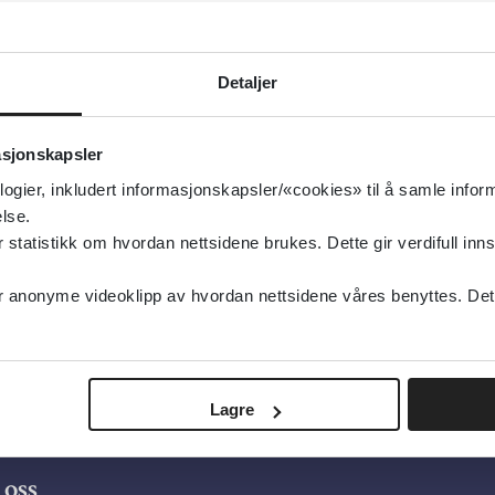
Detaljer
asjonskapsler
logier, inkludert informasjonskapsler/«cookies» til å samle info
lse.
tatistikk om hvordan nettsidene brukes. Dette gir verdifull inns
anonyme videoklipp av hvordan nettsidene våres benyttes. Dette 
Lagre
oss