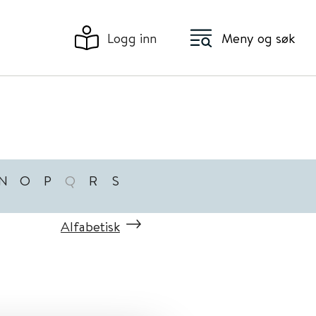
Logg inn
Meny og søk
N
O
P
Q
R
S
Alfabetisk