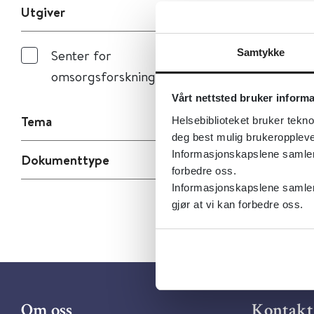
Utgiver
Samtykke
Senter for
omsorgsforskning
Vårt nettsted bruker inform
Tema
Helsebiblioteket bruker tekno
deg best mulig brukeroppleve
Informasjonskapslene samler s
Dokumenttype
forbedre oss.
Informasjonskapslene samler 
gjør at vi kan forbedre oss.
Om oss
Kontakt 