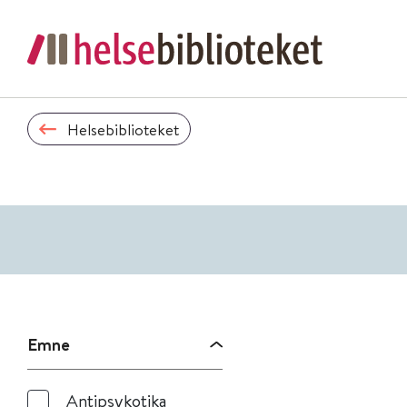
Helsebiblioteket
Emne
Antipsykotika