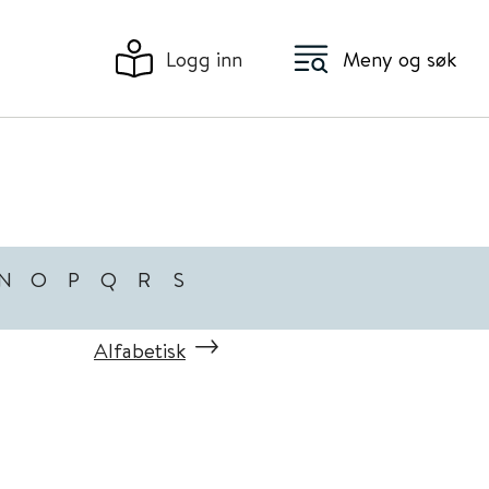
Logg inn
Meny og søk
N
O
P
Q
R
S
Alfabetisk