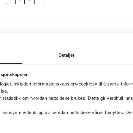
Detaljer
asjonskapsler
logier, inkludert informasjonskapsler/«cookies» til å samle info
lse.
tatistikk om hvordan nettsidene brukes. Dette gir verdifull inns
anonyme videoklipp av hvordan nettsidene våres benyttes. Dette 