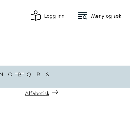
Logg inn
Meny og søk
N
O
P
Q
R
S
Alfabetisk