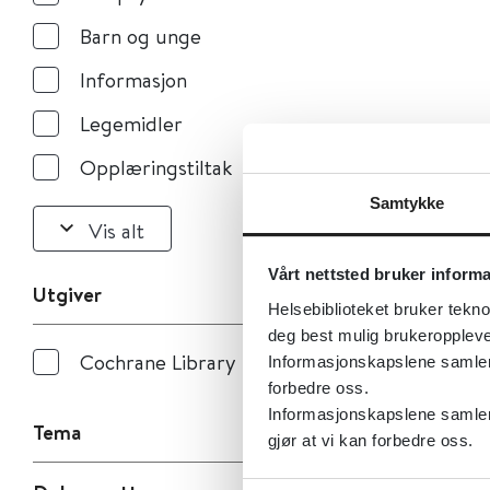
Barn og unge
Informasjon
Legemidler
Opplæringstiltak
Samtykke
Vis alt
Vårt nettsted bruker inform
Utgiver
Helsebiblioteket bruker tekno
deg best mulig brukeroppleve
Cochrane Library
Informasjonskapslene samler s
forbedre oss.
Informasjonskapslene samler 
Tema
gjør at vi kan forbedre oss.