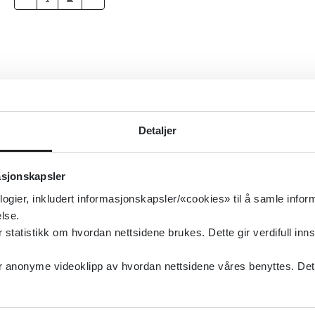
Detaljer
asjonskapsler
logier, inkludert informasjonskapsler/«cookies» til å samle info
lse.
tatistikk om hvordan nettsidene brukes. Dette gir verdifull inns
anonyme videoklipp av hvordan nettsidene våres benyttes. Dette 