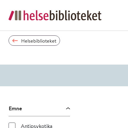
Helsebiblioteket
Emne
Antipsykotika