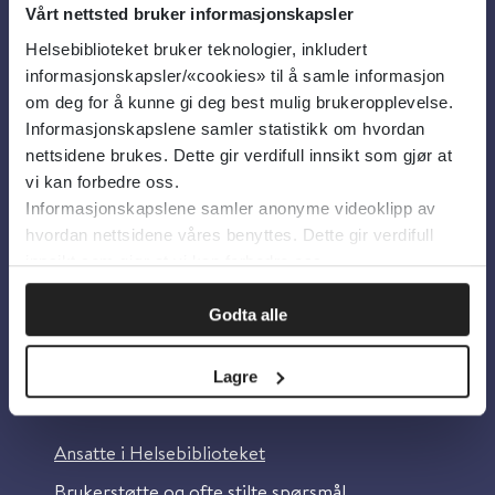
Vårt nettsted bruker informasjonskapsler
Helsebiblioteket bruker teknologier, inkludert
Om oss
informasjonskapsler/«cookies» til å samle informasjon
om deg for å kunne gi deg best mulig brukeropplevelse.
Informasjonskapslene samler statistikk om hvordan
Om Helsebiblioteket
nettsidene brukes. Dette gir verdifull innsikt som gjør at
Personvern og informasjonskapsler
vi kan forbedre oss.
Informasjonskapslene samler anonyme videoklipp av
Tilgjengelighetserklæring
hvordan nettsidene våres benyttes. Dette gir verdifull
Information in English
innsikt som gjør at vi kan forbedre oss.
Bilder fra Colourbox.com
Godta alle
Lagre
Kontakt oss
Ansatte i Helsebiblioteket
Brukerstøtte og ofte stilte spørsmål