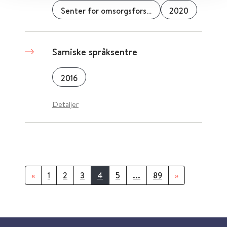
Senter for omsorgsforskning
2020
Samiske språksentre
2016
Detaljer
«
1
2
3
4
5
...
89
»