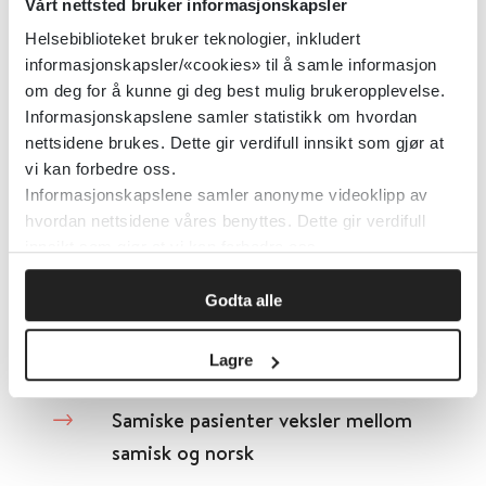
Vårt nettsted bruker informasjonskapsler
Samhandlingsveilederen
Helsebiblioteket bruker teknologier, inkludert
informasjonskapsler/«cookies» til å samle informasjon
Den norske legeforening
om deg for å kunne gi deg best mulig brukeropplevelse.
Informasjonskapslene samler statistikk om hvordan
Detaljer
nettsidene brukes. Dette gir verdifull innsikt som gjør at
vi kan forbedre oss.
Informasjonskapslene samler anonyme videoklipp av
Samisk statistikk
hvordan nettsidene våres benyttes. Dette gir verdifull
innsikt som gjør at vi kan forbedre oss.
2016
Godta alle
Detaljer
Lagre
Samiske pasienter veksler mellom
samisk og norsk