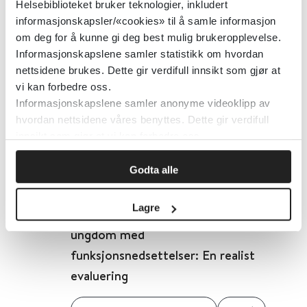
Helsebiblioteket bruker teknologier, inkludert
Detaljer
informasjonskapsler/«cookies» til å samle informasjon
om deg for å kunne gi deg best mulig brukeropplevelse.
Informasjonskapslene samler statistikk om hvordan
Hvordan oppstår trykksår
nettsidene brukes. Dette gir verdifull innsikt som gjør at
vi kan forbedre oss.
Informasjonskapslene samler anonyme videoklipp av
Wounds AS
hvordan nettsidene våres benyttes. Dette gir verdifull
innsikt som gjør at vi kan forbedre oss.
Detaljer
Godta alle
Hvordan lokalsamfunn kan
Lagre
fremme arbeidsdeltakelse for
ungdom med
funksjonsnedsettelser: En realist
evaluering