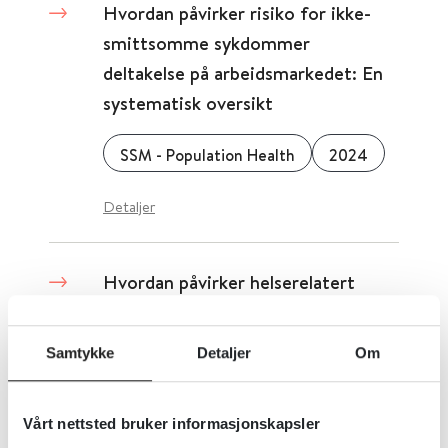
Hvordan påvirker risiko for ikke-
smittsomme sykdommer
deltakelse på arbeidsmarkedet: En
systematisk oversikt
SSM - Population Health
2024
Detaljer
Hvordan påvirker helserelatert
stigma varig arbeidsdeltakelse og
velvære på jobb? En systematisk
Samtykke
Detaljer
Om
oversikt
Journal of Occupational Rehabilitation
2021
Vårt nettsted bruker informasjonskapsler