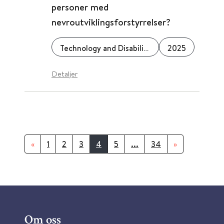
personer med
nevroutviklingsforstyrrelser?
Technology and Disability
2025
Detaljer
«
1
2
3
4
5
...
34
»
Om oss