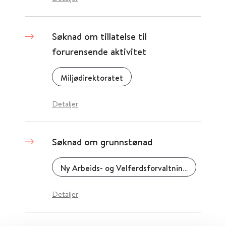
Søknad om tillatelse til
forurensende aktivitet
Miljødirektoratet
Detaljer
Søknad om grunnstønad
Ny Arbeids- og Velferdsforvaltning (NAV)
Detaljer