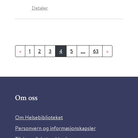
Detaljer
«
1
2
3
4
5
...
63
»
Om oss
Om Helsebiblioteket
Personvern og informasjonskapsler