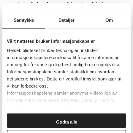
Søknad om godkjenningsfritak
Direktoratet for medisinske produkter (DMP)
Samtykke
Detaljer
Om
Detaljer
Vårt nettsted bruker informasjonskapsler
Helsebiblioteket bruker teknologier, inkludert
Søknad og skjema hos NAV -
informasjonskapsler/«cookies» til å samle informasjon
samleside for leger og andre
om deg for å kunne gi deg best mulig brukeropplevelse.
Informasjonskapslene samler statistikk om hvordan
behandlere
nettsidene brukes. Dette gir verdifull innsikt som gjør at
vi kan forbedre oss.
Ny Arbeids- og Velferdsforvaltning (NAV)
Informasjonskapslene samler anonyme videoklipp av
hvordan nettsidene våres benyttes. Dette gir verdifull
Detaljer
innsikt som gjør at vi kan forbedre oss.
Godta alle
Søk Velferdsteknologi