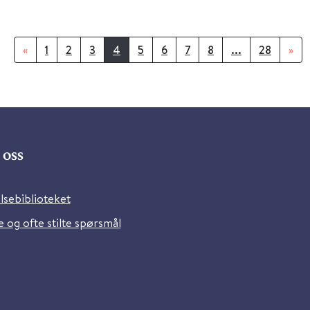
«
1
2
3
4
5
6
7
8
...
28
»
oss
lsebiblioteket
 og ofte stilte spørsmål