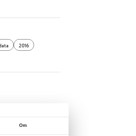
data
2016
Om