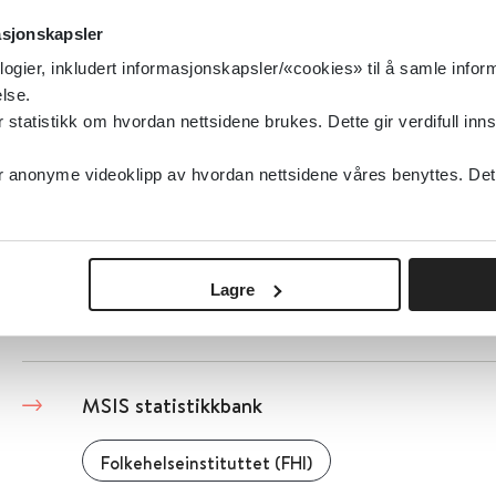
MSIS – Meldingssystem for infeksjonssykd
asjonskapsler
Folkehelseinstituttet (FHI)
2020
logier, inkludert informasjonskapsler/«cookies» til å samle info
lse.
tatistikk om hvordan nettsidene brukes. Dette gir verdifull inns
Detaljer
anonyme videoklipp av hvordan nettsidene våres benyttes. Dette 
MSIS statistikkbank - Sykdomshendelser
Folkehelseinstituttet (FHI)
Lagre
Detaljer
MSIS statistikkbank
Folkehelseinstituttet (FHI)