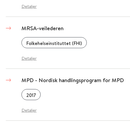
Detaljer
MRSA-veilederen
Folkehelseinstituttet (FHI)
Detaljer
MPD - Nordisk handlingsprogram for MPD
2017
Detaljer