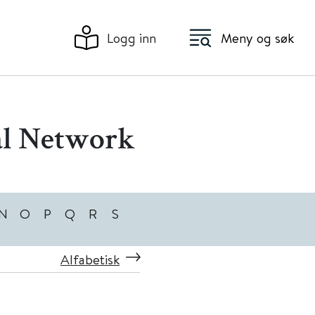
Logg inn
Meny og søk
al Network
N
O
P
Q
R
S
Alfabetisk