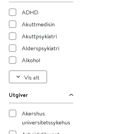
ADHD
Akuttmedisin
Akuttpsykiatri
Alderspsykiatri
Alkohol
Vis alt
Utgiver
Akershus
universitetssykehus