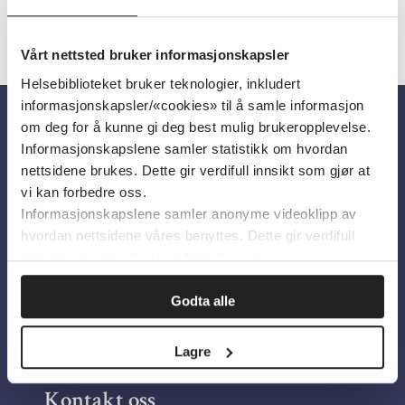
Vårt nettsted bruker informasjonskapsler
Helsebiblioteket bruker teknologier, inkludert
informasjonskapsler/«cookies» til å samle informasjon
om deg for å kunne gi deg best mulig brukeropplevelse.
Om oss
Informasjonskapslene samler statistikk om hvordan
nettsidene brukes. Dette gir verdifull innsikt som gjør at
vi kan forbedre oss.
Om Helsebiblioteket
Informasjonskapslene samler anonyme videoklipp av
Personvern og informasjonskapsler
hvordan nettsidene våres benyttes. Dette gir verdifull
innsikt som gjør at vi kan forbedre oss.
Tilgjengelighetserklæring
Information in English
Godta alle
Bilder fra Colourbox.com
Lagre
Kontakt oss