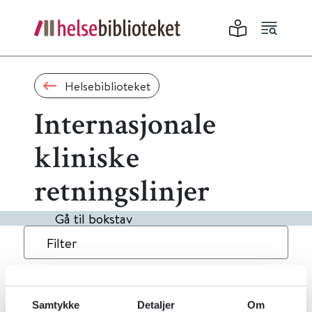
Helsebiblioteket
Internasjonale
kliniske
retningslinjer
Gå til bokstav
Filter
1
Treff
Alfabetisk
Samtykke
Detaljer
Om