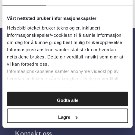
Vårt nettsted bruker informasjonskapsler
Helsebiblioteket bruker teknologier, inkludert
informasjonskapsler/«cookies» til å samle informasjon
om deg for å kunne gi deg best mulig brukeropplevelse.
Om oss
Informasjonskapslene samler statistikk om hvordan
nettsidene brukes. Dette gir verdifull innsikt som gjør at
vi kan forbedre oss.
Om Helsebiblioteket
Informasjonskapslene samler anonyme videoklipp av
Personvern og informasjonskapsler
hvordan nettsidene våres benyttes. Dette gir verdifull
innsikt som gjør at vi kan forbedre oss.
Tilgjengelighetserklæring
Information in English
Godta alle
Bilder fra Colourbox.com
Lagre
Kontakt oss