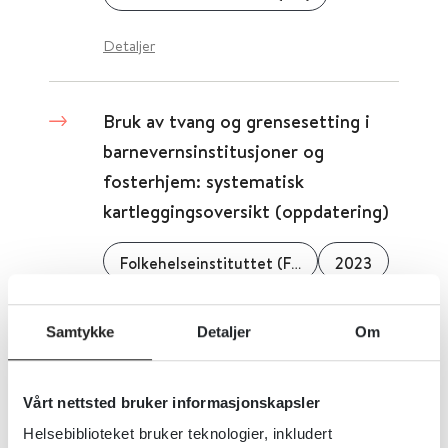
Detaljer
Bruk av tvang og grensesetting i
barnevernsinstitusjoner og
fosterhjem: systematisk
kartleggingsoversikt (oppdatering)
Folkehelseinstituttet (FHI)
2023
Detaljer
Samtykke
Detaljer
Om
Bruk av tolk i offentlig sektor -
Vårt nettsted bruker informasjonskapsler
Hva sier tolkeloven?
Helsebiblioteket bruker teknologier, inkludert