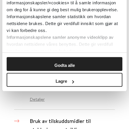
informasjonskapsler/«cookies» til å samle informasjon
Flyktning.net
om deg for å kunne gi deg best mulig brukeropplevelse.
Informasjonskapslene samler statistikk om hvordan
Detaljer
nettsidene brukes. Dette gir verdifull innsikt som gjør at
vi kan forbedre oss.
Informasjonskapslene samler anonyme videoklipp av
Bruk av tilskuddsmidler til
hvordan nettsidene våres benyttes. Dette gir verdifull
etablering og utvikling av
innsikt som gjør at vi kan forbedre oss.
kommunale frisklivs-, lærings- og
Godta alle
mestringstilbud
Lagre
Helsedirektoratet
2023
Detaljer
Bruk av tilskuddsmidler til