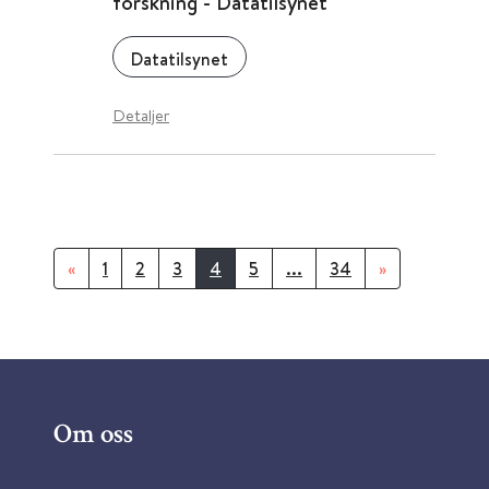
forskning - Datatilsynet
Datatilsynet
Detaljer
«
1
2
3
4
5
...
34
»
Om oss