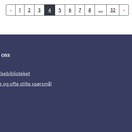
«
1
2
3
4
5
6
7
8
...
32
»
oss
lsebiblioteket
 og ofte stilte spørsmål