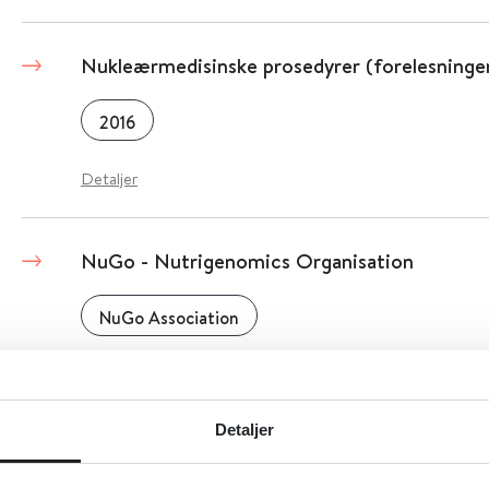
Nukleærmedisinske prosedyrer (forelesninge
2016
Detaljer
NuGo - Nutrigenomics Organisation
NuGo Association
Detaljer
Detaljer
NSSF - Nasjonalt senter for selvmordsforskn