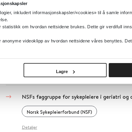
asjonskapsler
Universitetet i Oslo (UiO)
2015
logier, inkludert informasjonskapsler/«cookies» til å samle info
lse.
Detaljer
tatistikk om hvordan nettsidene brukes. Dette gir verdifull inns
anonyme videoklipp av hvordan nettsidene våres benyttes. Dette 
NSKE - Norsk Selskap for Klinisk Ernæring
Norsk Selskap for Klinisk Ernæring
Lagre
Detaljer
NSFs faggruppe for sykepleiere i geriatri og
Norsk Sykepleierforbund (NSF)
Detaljer