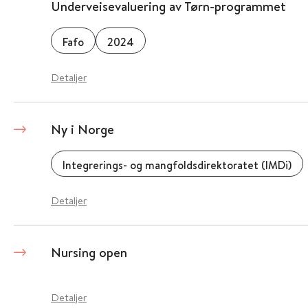
Underveisevaluering av Tørn-programmet
Fafo
2024
Detaljer
Ny i Norge
Integrerings- og mangfoldsdirektoratet (IMDi)
Detaljer
Nursing open
Detaljer