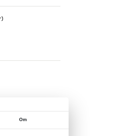
r)
Om
ing og -forebygging