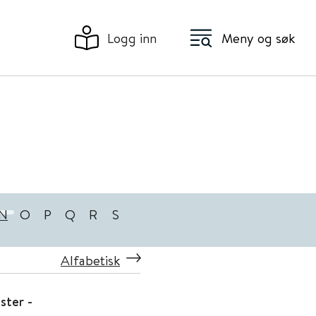
Logg inn
Meny og søk
N
O
P
Q
R
S
Alfabetisk
ster -