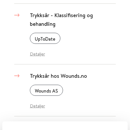
Trykksår - Klassifisering og
behandling
UpToDate
Detaljer
Trykksår hos Wounds.no
Wounds AS
Detaljer
Trykksår - forebygging