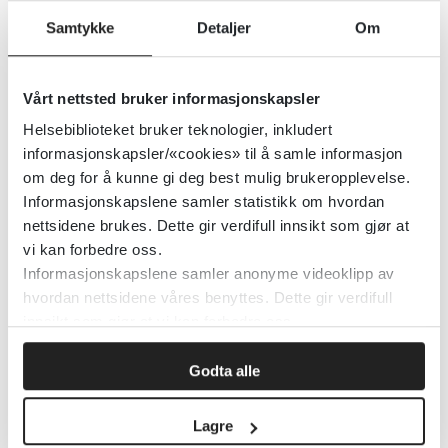
Samtykke
Detaljer
Om
European Pressure Ulcer Advisory Panel (EPUAP)
National Pressure Ulcer Advisory Panel
Detaljer
Vårt nettsted bruker informasjonskapsler
Helsebiblioteket bruker teknologier, inkludert
informasjonskapsler/«cookies» til å samle informasjon
Trygt sovemiljø for spedbarnet
om deg for å kunne gi deg best mulig brukeropplevelse.
Informasjonskapslene samler statistikk om hvordan
Landsforeningen for uventet barnedød
nettsidene brukes. Dette gir verdifull innsikt som gjør at
vi kan forbedre oss.
Detaljer
Informasjonskapslene samler anonyme videoklipp av
hvordan nettsidene våres benyttes. Dette gir verdifull
innsikt som gjør at vi kan forbedre oss.
Trygt og godt barnehagemiljø
Godta alle
Haugesund kommune
2024
Lagre