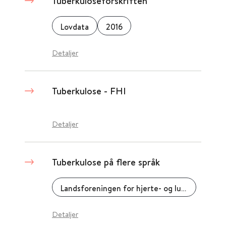
Tuberkuloseforskriften
Lovdata
2016
Detaljer
Tuberkulose - FHI
Detaljer
Tuberkulose på flere språk
Landsforeningen for hjerte- og lungesyke, LHL
Detaljer