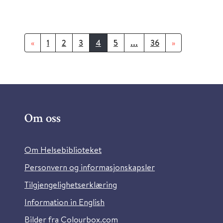
«
1
2
3
4
5
...
36
»
Om oss
Om Helsebiblioteket
Personvern og informasjonskapsler
Tilgjengelighetserklæring
Information in English
Bilder fra Colourbox.com