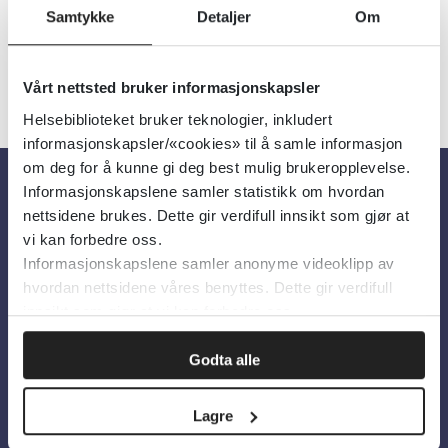
Samtykke
Detaljer
Om
«
1
2
3
»
Vårt nettsted bruker informasjonskapsler
Helsebiblioteket bruker teknologier, inkludert
informasjonskapsler/«cookies» til å samle informasjon
om deg for å kunne gi deg best mulig brukeropplevelse.
Informasjonskapslene samler statistikk om hvordan
Om oss
nettsidene brukes. Dette gir verdifull innsikt som gjør at
vi kan forbedre oss.
Informasjonskapslene samler anonyme videoklipp av
Om Helsebiblioteket
hvordan nettsidene våres benyttes. Dette gir verdifull
innsikt som gjør at vi kan forbedre oss.
Personvern og informasjonskapsler
Tilgjengelighetserklæring
Godta alle
Information in English
Lagre
Bilder fra Colourbox.com