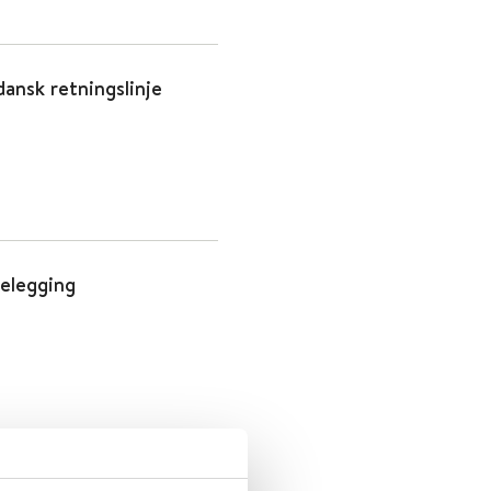
ansk retningslinje
telegging
ffektive for barn med