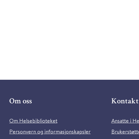
Om oss
Kontakt 
Om Helsebiblioteket
Ansatte i He
Personvern og informasjonskapsler
Brukerstøtte