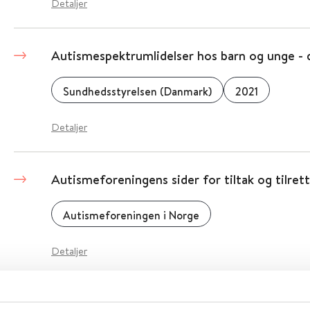
Detaljer
Autismespektrumlidelser hos barn og unge - d
Sundhedsstyrelsen (Danmark)
2021
Detaljer
Autismeforeningens sider for tiltak og tilret
Autismeforeningen i Norge
Detaljer
Autisme - Er foreldrerettede atferdstiltak e