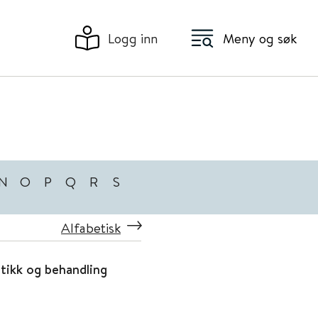
Logg inn
Meny og søk
N
O
P
Q
R
S
Alfabetisk
tikk og behandling