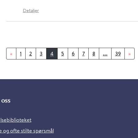
Detaljer
«
1
2
3
4
5
6
7
8
...
39
»
oss
lsebiblioteket
 og ofte stilte spørsmål