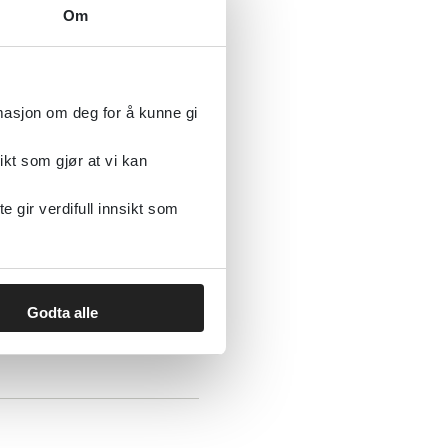
e?
Om
rmasjon om deg for å kunne gi
ikt som gjør at vi kan
: En
gir verdifull innsikt som
rekk, arbeidsgiveres
Godta alle