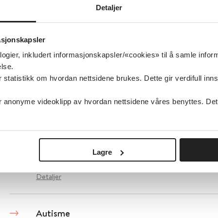
autismespekterforstyrrelser og deres foreldr
Detaljer
Folkehelseinstituttet (FHI)
2025
asjonskapsler
logier, inkludert informasjonskapsler/«cookies» til å samle info
Detaljer
lse.
tatistikk om hvordan nettsidene brukes. Dette gir verdifull inns
Autisme og nevrodiversitet på arbeidsplassen
anonyme videoklipp av hvordan nettsidene våres benyttes. Dette 
kartleggingsoversikt over sentrale utviklingst
roller, tiltak og støtteordninger
Journal of Vocational Rehabilitation
2023
Lagre
Detaljer
Autisme