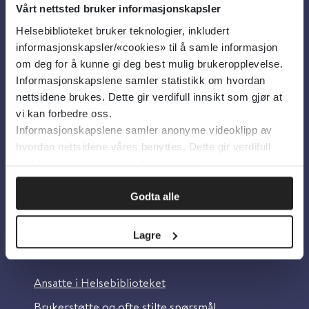
Vårt nettsted bruker informasjonskapsler
Helsebiblioteket bruker teknologier, inkludert
Om oss
informasjonskapsler/«cookies» til å samle informasjon
om deg for å kunne gi deg best mulig brukeropplevelse.
Informasjonskapslene samler statistikk om hvordan
Om Helsebiblioteket
nettsidene brukes. Dette gir verdifull innsikt som gjør at
Personvern og informasjonskapsler
vi kan forbedre oss.
Informasjonskapslene samler anonyme videoklipp av
Tilgjengelighetserklæring
hvordan nettsidene våres benyttes. Dette gir verdifull
Information in English
innsikt som gjør at vi kan forbedre oss.
Bilder fra Colourbox.com
Godta alle
Lagre
Kontakt oss
Ansatte i Helsebiblioteket
Brukerstøtte og ofte stilte spørsmål