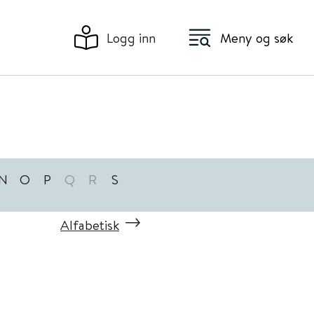
Logg inn
Meny og søk
N
O
P
Q
R
S
Alfabetisk