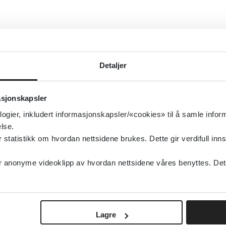
Detaljer
asjonskapsler
logier, inkludert informasjonskapsler/«cookies» til å samle info
lse.
tatistikk om hvordan nettsidene brukes. Dette gir verdifull inns
anonyme videoklipp av hvordan nettsidene våres benyttes. Dette 
Lagre