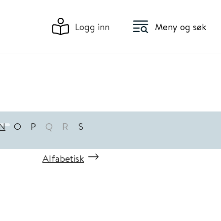
Logg inn
Meny og søk
N
O
P
Q
R
S
Alfabetisk