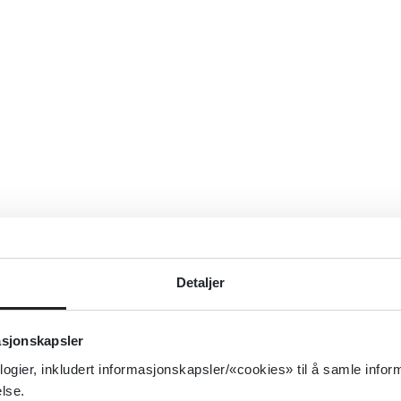
Detaljer
asjonskapsler
logier, inkludert informasjonskapsler/«cookies» til å samle info
lse.