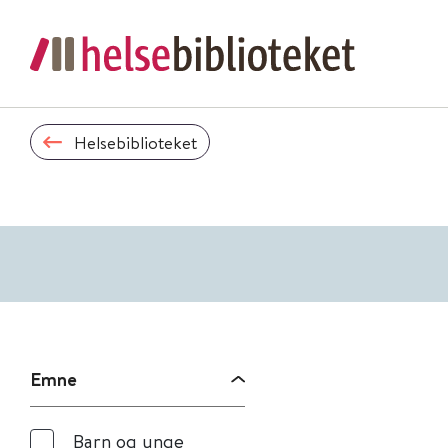
Helsebiblioteket
Emne
Barn og unge