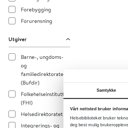
Forebygging
Forurensning
Utgiver
Barne-, ungdoms-
og
familiedirektoratet
(Bufdir)
Samtykke
Folkehelseinstituttet
(FHI)
Vårt nettsted bruker inform
Helsedirektoratet
Helsebiblioteket bruker tekno
Integrerings- og
deg best mulig brukeroppleve