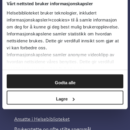
Vårt nettsted bruker informasjonskapsler
Helsebiblioteket bruker teknologier, inkludert
Om oss
informasjonskapsler/«cookies» til å samle informasjon
om deg for å kunne gi deg best mulig brukeropplevelse.
Informasjonskapslene samler statistikk om hvordan
Om Helsebiblioteket
nettsidene brukes. Dette gir verdifull innsikt som gjør at
Personvern og informasjonskapsler
vi kan forbedre oss.
Informasjonskapslene samler anonyme videoklipp av
Tilgjengelighetserklæring
hvordan nettsidene våres benyttes. Dette gir verdifull
Information in English
innsikt som gjør at vi kan forbedre oss.
Bilder fra Colourbox.com
Godta alle
Lagre
Kontakt oss
Ansatte i Helsebiblioteket
Brukerstøtte og ofte stilte spørsmål