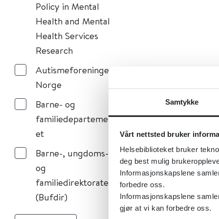
Policy in Mental
Health and Mental
Health Services
Research
Autismeforeningen i
Norge
Barne- og
Samtykke
familiedepartement
et
Vårt nettsted bruker inform
Helsebiblioteket bruker tekno
Barne-, ungdoms-
deg best mulig brukeroppleve
og
Informasjonskapslene samler s
familiedirektoratet
forbedre oss.
(Bufdir)
Informasjonskapslene samler 
gjør at vi kan forbedre oss.