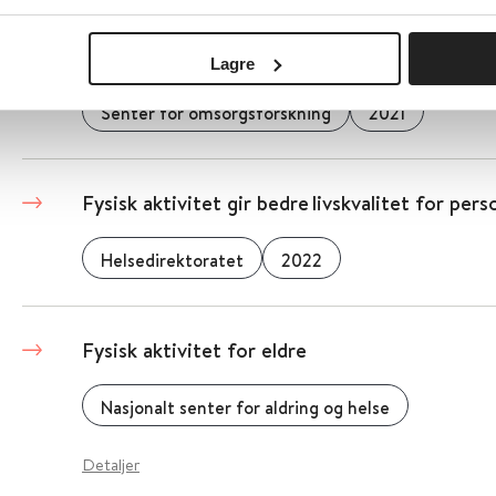
Fysisk aktivitet i behandlingen
Lagre
Senter for omsorgsforskning
2021
Fysisk aktivitet gir bedre livskvalitet for p
Helsedirektoratet
2022
Fysisk aktivitet for eldre
Nasjonalt senter for aldring og helse
Detaljer