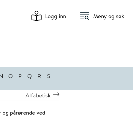
Logg inn
Meny og søk
N
O
P
Q
R
S
Alfabetisk
er og pårørende ved