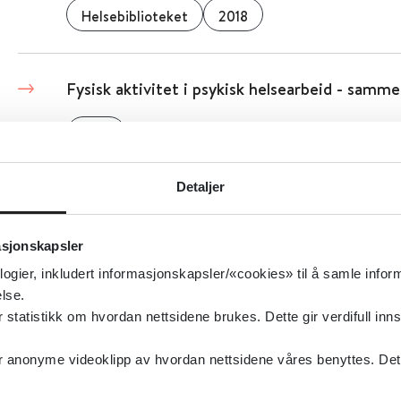
Helsebiblioteket
2018
Fysisk aktivitet i psykisk helsearbeid - samm
2021
Detaljer
Fysisk aktivitet i psykisk helsearbeid
asjonskapsler
Senter for omsorgsforskning
2021
logier, inkludert informasjonskapsler/«cookies» til å samle info
lse.
tatistikk om hvordan nettsidene brukes. Dette gir verdifull inns
Fysisk aktivitet i forebygging og behandling -
anonyme videoklipp av hvordan nettsidene våres benyttes. Dette 
Helsedirektoratet
2025