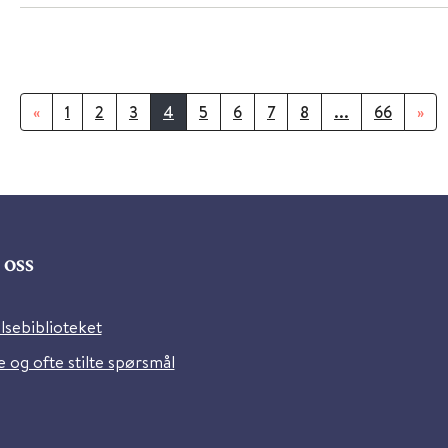
«
1
2
3
4
5
6
7
8
...
66
»
oss
lsebiblioteket
 og ofte stilte spørsmål