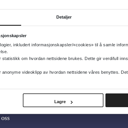
Detaljer
asjonskapsler
logier, inkludert informasjonskapsler/«cookies» til å samle info
lse.
tatistikk om hvordan nettsidene brukes. Dette gir verdifull inns
anonyme videoklipp av hvordan nettsidene våres benyttes. Dette 
Lagre
oss