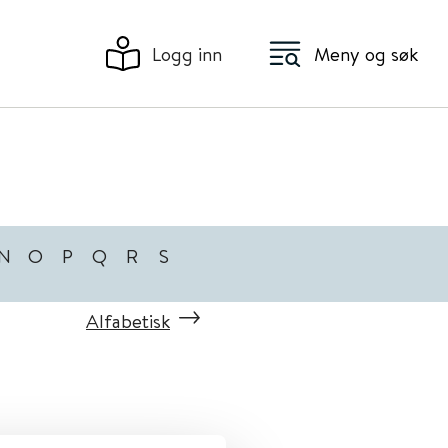
Logg inn
Meny og søk
N
O
P
Q
R
S
Alfabetisk