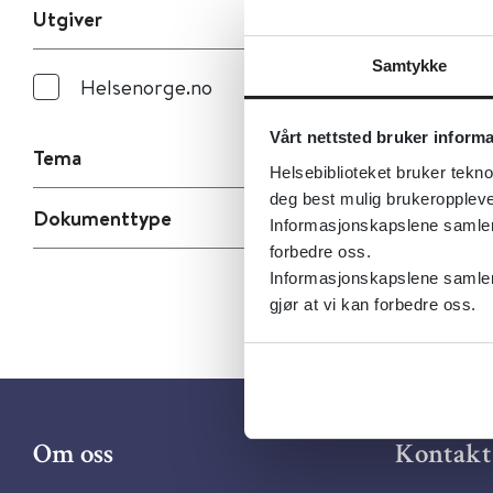
Utgiver
Samtykke
Helsenorge.no
Vårt nettsted bruker inform
Tema
Helsebiblioteket bruker tekno
deg best mulig brukeroppleve
Dokumenttype
Informasjonskapslene samler s
forbedre oss.
Informasjonskapslene samler 
gjør at vi kan forbedre oss.
Om oss
Kontakt 