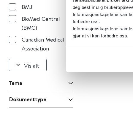
Helsebiblioteket bruker tekno
BMJ
deg best mulig brukeroppleve
Informasjonskapslene samler s
BioMed Central
forbedre oss.
(BMC)
Informasjonskapslene samler 
gjør at vi kan forbedre oss.
Canadian Medical
Association
Vis alt
Tema
Dokumenttype