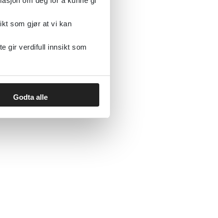
rmasjon om deg for å kunne gi
ikt som gjør at vi kan
gir verdifull innsikt som
Godta alle