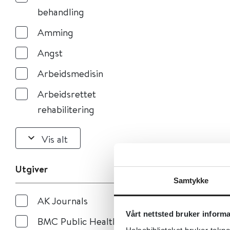
behandling
Amming
Angst
Arbeidsmedisin
Arbeidsrettet
rehabilitering
Vis alt
Utgiver
Samtykke
AK Journals
Vårt nettsted bruker inform
BMC Public Health