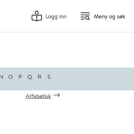
Logg inn
Meny og søk
N
O
P
Q
R
S
Alfabetisk