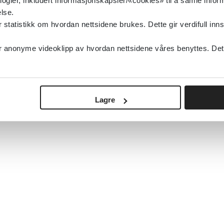
logier, inkludert informasjonskapsler/«cookies» til å samle info
lse.
tatistikk om hvordan nettsidene brukes. Dette gir verdifull inns
anonyme videoklipp av hvordan nettsidene våres benyttes. Dette 
Lagre