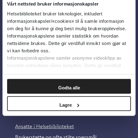
Vårt nettsted bruker informasjonskapsler
Helsebiblioteket bruker teknologier, inkludert
Om oss
informasjonskapsler/«cookies» til å samle informasjon
om deg for å kunne gi deg best mulig brukeropplevelse.
Informasjonskapslene samler statistikk om hvordan
Om Helsebiblioteket
nettsidene brukes. Dette gir verdifull innsikt som gjør at
Personvern og informasjonskapsler
vi kan forbedre oss.
Informasjonskapslene samler anonyme videoklipp av
Tilgjengelighetserklæring
hvordan nettsidene våres benyttes. Dette gir verdifull
Information in English
innsikt som gjør at vi kan forbedre oss.
Bilder fra Colourbox.com
Godta alle
Lagre
Kontakt oss
Ansatte i Helsebiblioteket
Brukerstøtte og ofte stilte spørsmål