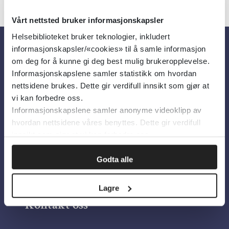
Vårt nettsted bruker informasjonskapsler
Helsebiblioteket bruker teknologier, inkludert
informasjonskapsler/«cookies» til å samle informasjon
Om oss
om deg for å kunne gi deg best mulig brukeropplevelse.
Informasjonskapslene samler statistikk om hvordan
nettsidene brukes. Dette gir verdifull innsikt som gjør at
Om Helsebiblioteket
vi kan forbedre oss.
Informasjonskapslene samler anonyme videoklipp av
Personvern og informasjonskapsler
hvordan nettsidene våres benyttes. Dette gir verdifull
Tilgjengelighetserklæring
innsikt som gjør at vi kan forbedre oss.
Information in English
Godta alle
Bilder fra Colourbox.com
Lagre
Kontakt oss