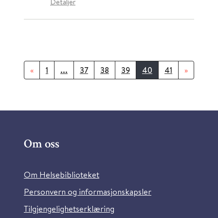
Detaljer
«
1
...
37
38
39
40
41
»
Om oss
Om Helsebiblioteket
Personvern og informasjonskapsler
Tilgjengelighetserklæring