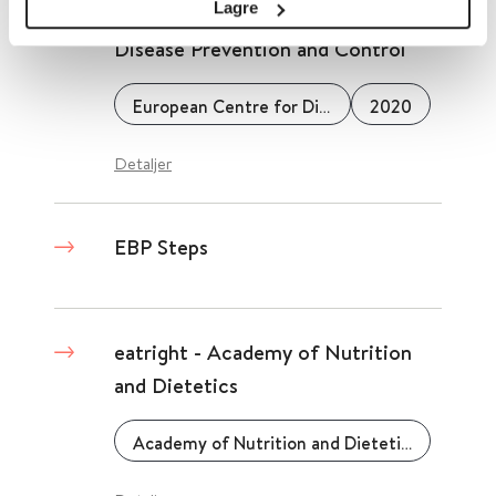
Lagre
ECDC - European Centre for
Disease Prevention and Control
European Centre for Disease Prevention and Control (ECDC)
2020
Detaljer
EBP Steps
eatright - Academy of Nutrition
and Dietetics
Academy of Nutrition and Dietetics