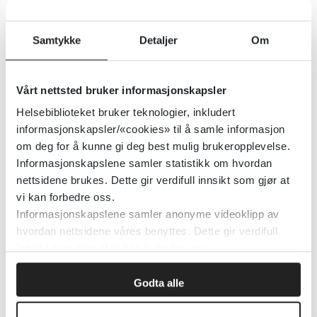
Research Infrastructure Network
ECRIN - European Clinical Research Infrastructure Network
Samtykke
Detaljer
Om
Detaljer
Vårt nettsted bruker informasjonskapsler
Helsebiblioteket bruker teknologier, inkludert
eClinicalMedicine: Bruk av et
informasjonskapsler/«cookies» til å samle informasjon
strukturert
om deg for å kunne gi deg best mulig brukeropplevelse.
Informasjonskapslene samler statistikk om hvordan
kommunikasjonsverktøy bedret
nettsidene brukes. Dette gir verdifull innsikt som gjør at
pasientresultater og sykefravær
vi kan forbedre oss.
for pasienter med medisinsk
Informasjonskapslene samler anonyme videoklipp av
uforklarlige symptomer
hvordan nettsidene våres benyttes. Dette gir verdifull
innsikt som gjør at vi kan forbedre oss.
Helsebiblioteket
2024
Godta alle