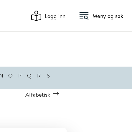
Logg inn
Meny og søk
N
O
P
Q
R
S
Alfabetisk