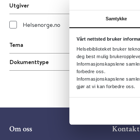
Utgiver
Samtykke
Helsenorge.no
Vårt nettsted bruker inform
Tema
Helsebiblioteket bruker tekno
deg best mulig brukeroppleve
Dokumenttype
Informasjonskapslene samler s
forbedre oss.
Informasjonskapslene samler 
gjør at vi kan forbedre oss.
Om oss
Kontakt 