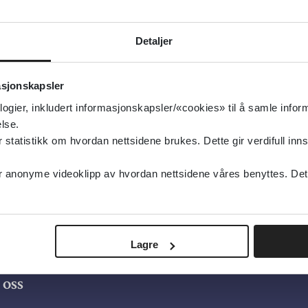
Detaljer
asjonskapsler
logier, inkludert informasjonskapsler/«cookies» til å samle info
lse.
tatistikk om hvordan nettsidene brukes. Dette gir verdifull inns
anonyme videoklipp av hvordan nettsidene våres benyttes. Dette 
Lagre
oss