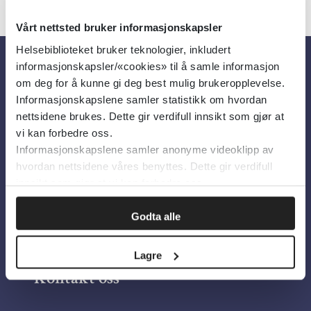
Vårt nettsted bruker informasjonskapsler
Helsebiblioteket bruker teknologier, inkludert
informasjonskapsler/«cookies» til å samle informasjon
Om oss
om deg for å kunne gi deg best mulig brukeropplevelse.
Informasjonskapslene samler statistikk om hvordan
nettsidene brukes. Dette gir verdifull innsikt som gjør at
Om Helsebiblioteket
vi kan forbedre oss.
Informasjonskapslene samler anonyme videoklipp av
Personvern og informasjonskapsler
hvordan nettsidene våres benyttes. Dette gir verdifull
Tilgjengelighetserklæring
innsikt som gjør at vi kan forbedre oss.
Information in English
Godta alle
Bilder fra Colourbox.com
Lagre
Kontakt oss