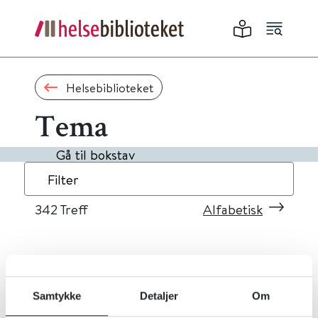
Helsebiblioteket
Tema
Gå til bokstav
Filter
342
Treff
Alfabetisk
«
1
...
31
32
33
34
35
»
Samtykke
Detaljer
Om