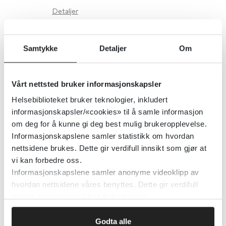
Detaljer
Pasientforløp for barn og unge
Samtykke
Detaljer
Om
med angst eller depresjon
Vårt nettsted bruker informasjonskapsler
Sundhedsstyrelsen (Danmark)
2017
Helsebiblioteket bruker teknologier, inkludert
informasjonskapsler/«cookies» til å samle informasjon
Detaljer
om deg for å kunne gi deg best mulig brukeropplevelse.
Informasjonskapslene samler statistikk om hvordan
nettsidene brukes. Dette gir verdifull innsikt som gjør at
Pasienters erfaringer med
vi kan forbedre oss.
døgnopphold i tverrfaglig
Informasjonskapslene samler anonyme videoklipp av
spesialisert rusbehandling (TSB).
hvordan nettsidene våres benyttes. Dette gir verdifull
innsikt som gjør at vi kan forbedre oss.
Årsrapporter 2020
Godta alle