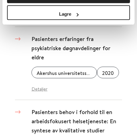
Folkehelseinstituttet (FHI)
2021
Lagre
Detaljer
Pasienters erfaringer fra
psykiatriske døgnavdelinger for
eldre
Akershus universitetssykehus
2020
Detaljer
Pasienters behov i forhold til en
arbeidsfokusert helsetjeneste: En
syntese av kvalitative studier