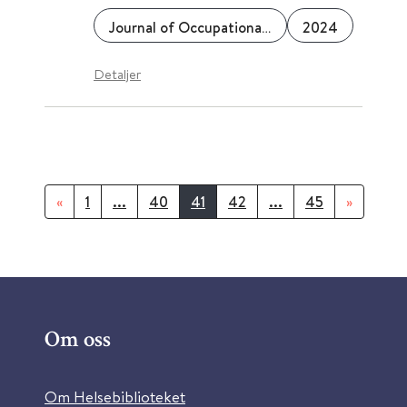
Journal of Occupational Rehabilitation
2024
Detaljer
«
1
...
40
41
42
...
45
»
Om oss
Om Helsebiblioteket