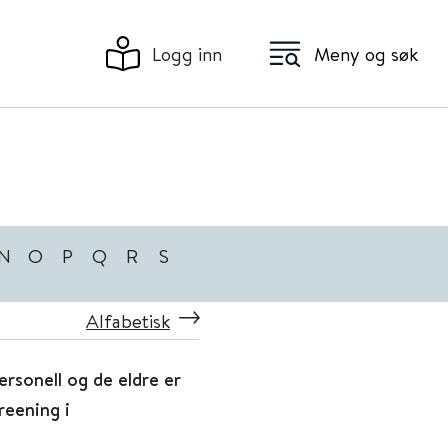
Logg inn
Meny og søk
N
O
P
Q
R
S
Alfabetisk
ersonell og de eldre er
reening i