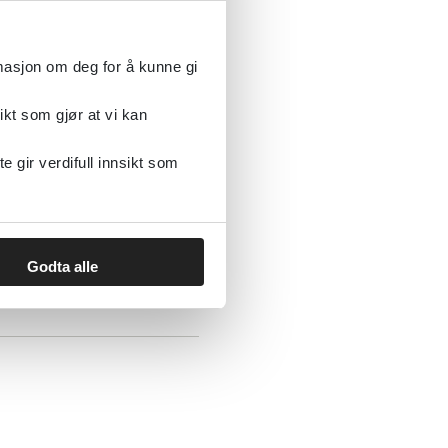
helsevesenet og
sykologforening)
rmasjon om deg for å kunne gi
ikt som gjør at vi kan
gir verdifull innsikt som
ykk-indusert skade på
Godta alle