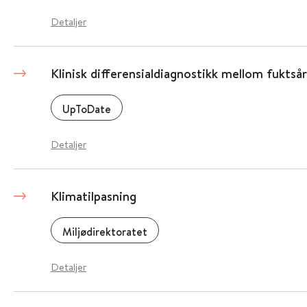
Detaljer
Klinisk differensialdiagnostikk mellom fuktsår
UpToDate
Detaljer
Klimatilpasning
Miljødirektoratet
Detaljer