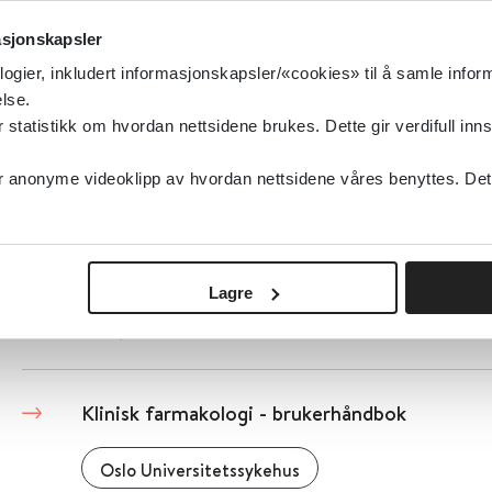
Klinisk helsepsykologi: Paradigmeskifte for 
psykologprofesjonen (Tidsskrift for Norsk p
asjonskapsler
logier, inkludert informasjonskapsler/«cookies» til å samle info
Tidsskrift for Norsk psykologforening
2025
lse.
tatistikk om hvordan nettsidene brukes. Dette gir verdifull inns
anonyme videoklipp av hvordan nettsidene våres benyttes. Dette 
Klinisk gradering og generell behandling av tr
hud og mykt vev
UpToDate
Lagre
Detaljer
Klinisk farmakologi - brukerhåndbok
Oslo Universitetssykehus