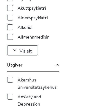
Akuttpsykiatri
Alderspsykiatri
Alkohol
Allmennmedisin
Vis alt
Utgiver
Akershus
universitetssykehus
Anxiety and
Depression