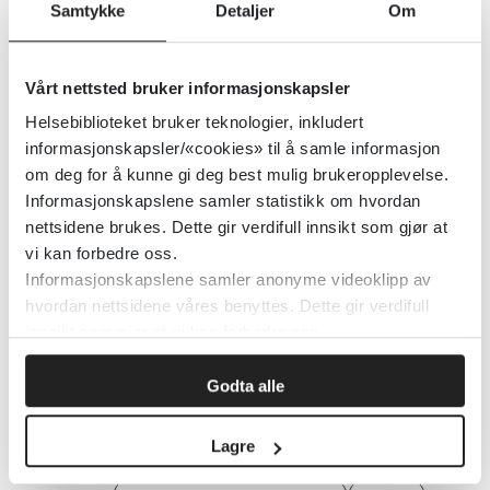
Samtykke
Detaljer
Om
Farmakokinetisk variabilitet på
Vårt nettsted bruker informasjonskapsler
vevsnivå - Farmatid
Helsebiblioteket bruker teknologier, inkludert
informasjonskapsler/«cookies» til å samle informasjon
Norsk Farmaceutisk Tidsskrift
om deg for å kunne gi deg best mulig brukeropplevelse.
Informasjonskapslene samler statistikk om hvordan
Detaljer
nettsidene brukes. Dette gir verdifull innsikt som gjør at
vi kan forbedre oss.
Informasjonskapslene samler anonyme videoklipp av
Farmakokinetisk variabilitet i
hvordan nettsidene våres benyttes. Dette gir verdifull
pasienter med fedme
innsikt som gjør at vi kan forbedre oss.
Farmakokinetisk variabilitet i pasienter
Godta alle
med fedme og friske frivillige – med
fokus på sentrale legemiddel­
metaboliserende enzymer
Lagre