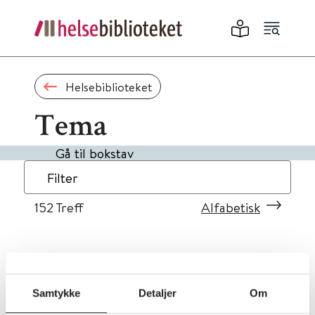
Helsebiblioteket
Tema
Gå til bokstav
Filter
152
Treff
Alfabetisk
«
1
...
12
13
14
15
16
»
Samtykke
Detaljer
Om