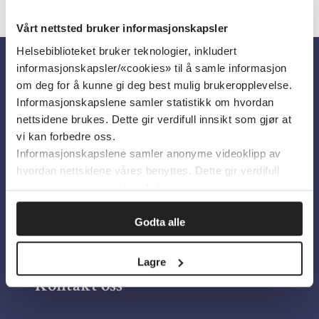
Vårt nettsted bruker informasjonskapsler
Helsebiblioteket bruker teknologier, inkludert
informasjonskapsler/«cookies» til å samle informasjon
Om oss
om deg for å kunne gi deg best mulig brukeropplevelse.
Informasjonskapslene samler statistikk om hvordan
nettsidene brukes. Dette gir verdifull innsikt som gjør at
Om Helsebiblioteket
vi kan forbedre oss.
Informasjonskapslene samler anonyme videoklipp av
Personvern og informasjonskapsler
hvordan nettsidene våres benyttes. Dette gir verdifull
Tilgjengelighetserklæring
innsikt som gjør at vi kan forbedre oss.
Information in English
Godta alle
Bilder fra Colourbox.com
Lagre
Kontakt oss