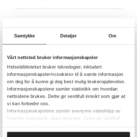
Petroleumsdestillater, aromatiske
- behandlingsanbefaling ved
Samtykke
Detaljer
Om
forgiftning
Vårt nettsted bruker informasjonskapsler
Petroleumsdestillater, alifatiske -
Helsebiblioteket bruker teknologier, inkludert
informasjonskapsler/«cookies» til å samle informasjon
behandlingsanbefaling ved
om deg for å kunne gi deg best mulig brukeropplevelse.
forgiftning
Informasjonskapslene samler statistikk om hvordan
nettsidene brukes. Dette gir verdifull innsikt som gjør at
vi kan forbedre oss.
Informasjonskapslene samler anonyme videoklipp av
Persontilpasset medisin -
hvordan nettsidene våres benyttes. Dette gir verdifull
Pharmacogenomic biomarkers in
innsikt som gjør at vi kan forbedre oss.
drug labeling - FDA