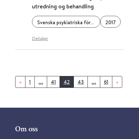
utredning og behandling
Svenska psykiatriska föreningen
2017
Detaljer
«
1
...
41
42
43
...
61
»
Om oss