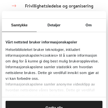
Frivillighetsledelse og organisering
av ideell sektor
Samtykke
Detaljer
Om
VID vitenskapelige høgskole
Detaljer
Vårt nettsted bruker informasjonskapsler
Helsebiblioteket bruker teknologier, inkludert
Frivillighetspolitisk plattform
informasjonskapsler/«cookies» til å samle informasjon
om deg for å kunne gi deg best mulig brukeropplevelse.
2023 - 2027
Informasjonskapslene samler statistikk om hvordan
nettsidene brukes. Dette gir verdifull innsikt som gjør at
Frivillighet Norge
vi kan forbedre oss.
Informasjonskapslene samler anonyme videoklipp av
Detaljer
hvordan nettsidene våres benyttes. Dette gir verdifull
innsikt som gjør at vi kan forbedre oss.
Frivillighetspolitisk plattform for
Godta alle