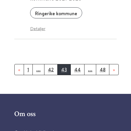
Ringerike kommune
Detaljer
«
1
...
42
43
44
...
48
»
Om oss