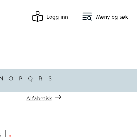
Logg inn
Meny og søk
N
O
P
Q
R
S
Alfabetisk
5
»