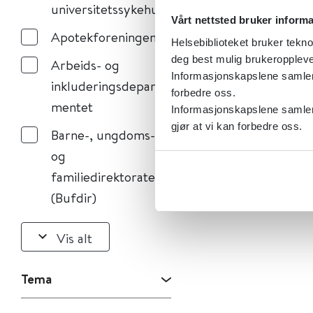
universitetssykehus
Vårt nettsted bruker inform
Apotekforeningen
Helsebiblioteket bruker tekno
deg best mulig brukeroppleve
Arbeids- og
Informasjonskapslene samler s
inkluderingsdeparte
forbedre oss.
mentet
Informasjonskapslene samler 
gjør at vi kan forbedre oss.
Barne-, ungdoms-
og
familiedirektoratet
(Bufdir)
Vis alt
Tema