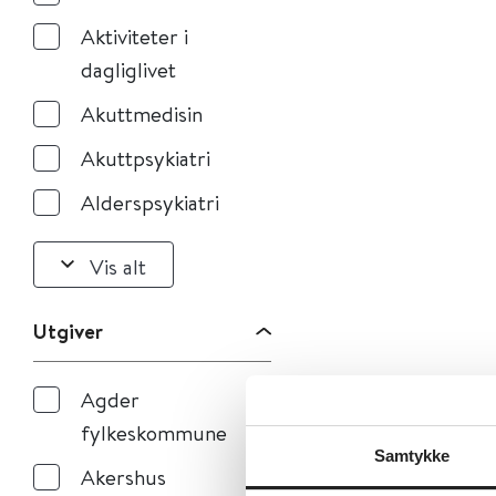
Aktiviteter i
dagliglivet
Akuttmedisin
Akuttpsykiatri
Alderspsykiatri
Vis alt
Utgiver
Agder
fylkeskommune
Samtykke
Akershus