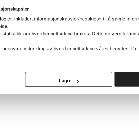
asjonskapsler
logier, inkludert informasjonskapsler/«cookies» til å samle info
lse.
tatistikk om hvordan nettsidene brukes. Dette gir verdifull inns
anonyme videoklipp av hvordan nettsidene våres benyttes. Dette 
Lagre