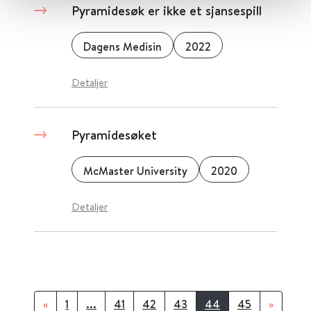
Pyramidesøk er ikke et sjansespill
Dagens Medisin
2022
Detaljer
Pyramidesøket
McMaster University
2020
Detaljer
«
1
...
41
42
43
44
45
»