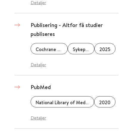
Detaljer
Publisering - Altfor få studier
publiseres
Cochrane Norway
Sykepleien
2025
Detaljer
PubMed
National Library of Medicine (NLM)
2020
Detaljer