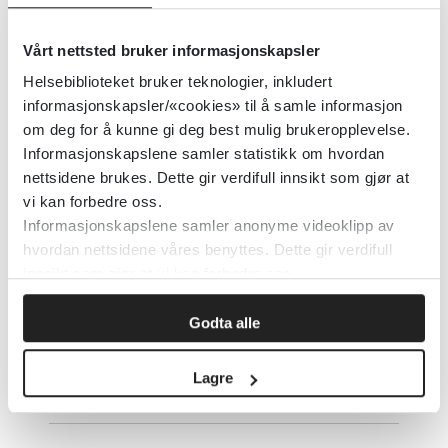
Detaljer
Vårt nettsted bruker informasjonskapsler
Helsebiblioteket bruker teknologier, inkludert
informasjonskapsler/«cookies» til å samle informasjon
Pulsoksymetri
om deg for å kunne gi deg best mulig brukeropplevelse.
Informasjonskapslene samler statistikk om hvordan
The New England Journal of Medicine
2017
nettsidene brukes. Dette gir verdifull innsikt som gjør at
vi kan forbedre oss.
Detaljer
Informasjonskapslene samler anonyme videoklipp av
hvordan nettsidene våres benyttes. Dette gir verdifull
innsikt som gjør at vi kan forbedre oss.
Pustestans - alt du vil vite om
obstruktiv søvnapné
Godta alle
Lagre
Detaljer