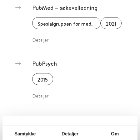
PubMed – søkeveiledning
Spesialgruppen for medisin og helsefag (SMH), Norsk bibliotekforening
2021
Detaljer
PubPsych
2015
Detaljer
Puls og pulsmåling
Samtykke
Detaljer
Om
Store medisinske leksikon
2025