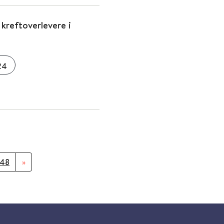
 kreftoverlevere i
24
48
»