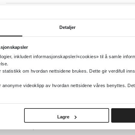
Faktorer som påvirker om personer med vanlig
kommer tilbake i jobb etter sykemelding: En 
Detaljer
og meta-analyse
asjonskapsler
logier, inkludert informasjonskapsler/«cookies» til å samle info
lse.
Detaljer
tatistikk om hvordan nettsidene brukes. Dette gir verdifull inns
anonyme videoklipp av hvordan nettsidene våres benyttes. Dette 
Faktorer som påvirker deltakelse i fysisk akt
bipolar lidelse: en syntese av kvalitativ eviden
Cochrane Library
2024
Lagre
Detaljer