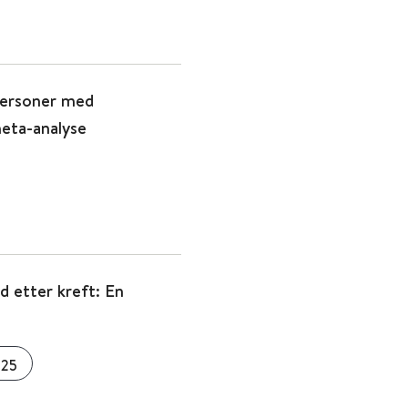
 personer med
eta-analyse
d etter kreft: En
025