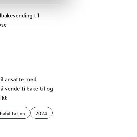
lbakevending til
yse
til ansatte med
 å vende tilbake til og
ikt
abilitation
2024