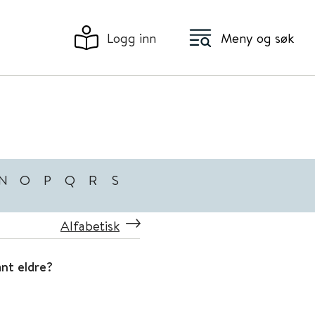
Logg inn
Meny og søk
N
O
P
Q
R
S
Alfabetisk
ant eldre?