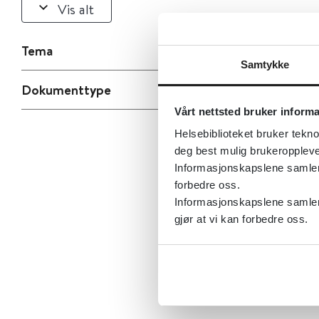
Vis alt
Tema
Samtykke
Dokumenttype
Vårt nettsted bruker inform
Helsebiblioteket bruker tekno
deg best mulig brukeroppleve
Informasjonskapslene samler s
forbedre oss.
Informasjonskapslene samler 
gjør at vi kan forbedre oss.