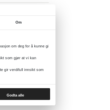
e psykiske lidelser
systematisk oversikt
Om
International Archives of Occupational and Environmental Health
2022
rmasjon om deg for å kunne gi
ikt som gjør at vi kan
gir verdifull innsikt som
ivitet for personer med
s
Godta alle