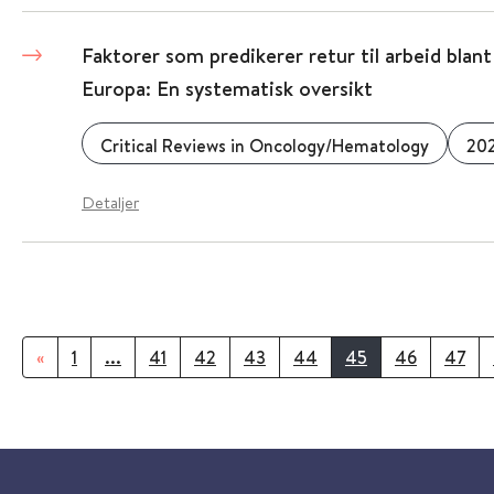
Faktorer som predikerer retur til arbeid blant
Europa: En systematisk oversikt
Critical Reviews in Oncology/Hematology
20
Detaljer
«
1
...
41
42
43
44
45
46
47