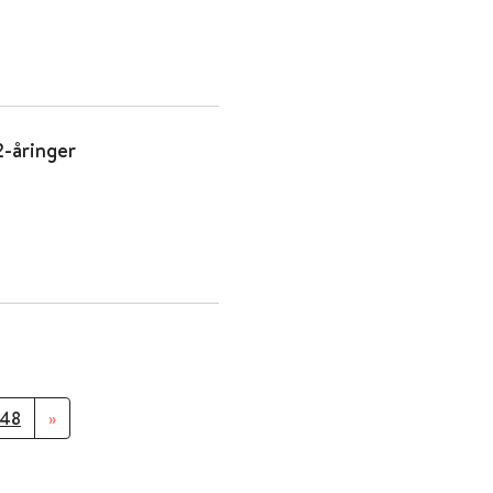
2-åringer
48
»