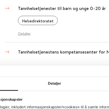
Tannhelsetjenester til barn og unge 0–20 år
Helsedirektoratet
Detaljer
Tannhelsetjenestens kompetansesenter for
Detaljer
Detaljer
Tannhelsetjenesteloven - Lov og forskrift
Helsedirektoratet
asjonskapsler
logier, inkludert informasjonskapsler/«cookies» til å samle info