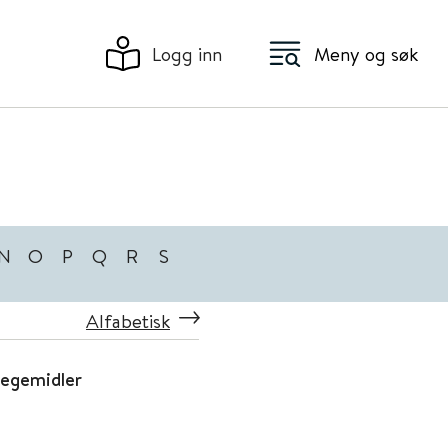
Logg inn
Meny og søk
N
O
P
Q
R
S
Alfabetisk
 legemidler