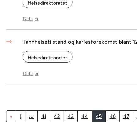
Helsedirektoratet
Detaljer
Tannhelsetilstand og kariesforekomst blant 1
Helsedirektoratet
Detaljer
«
1
...
41
42
43
44
45
46
47