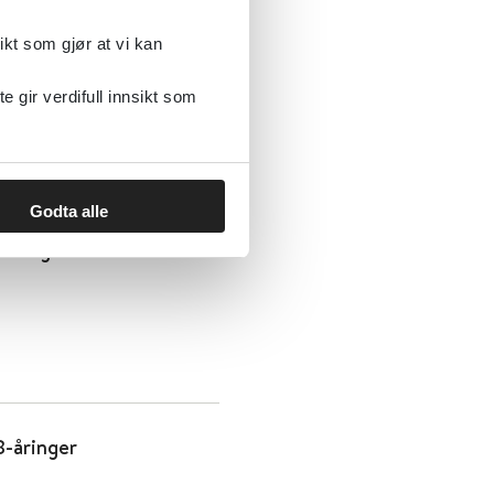
ikt som gjør at vi kan
st
gir verdifull innsikt som
Godta alle
-åringer
8-åringer