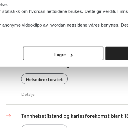
Detaljer
lse.
tatistikk om hvordan nettsidene brukes. Dette gir verdifull inns
Tannhelsetjenenestens kompetansesenter Ø
anonyme videoklipp av hvordan nettsidene våres benyttes. Dette 
Detaljer
Lagre
Tannhelsetilstand og kariesforekomst blant 5
Helsedirektoratet
Detaljer
Tannhelsetilstand og kariesforekomst blant 1