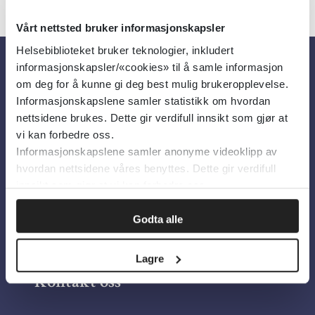
Vårt nettsted bruker informasjonskapsler
Helsebiblioteket bruker teknologier, inkludert
informasjonskapsler/«cookies» til å samle informasjon
Om oss
om deg for å kunne gi deg best mulig brukeropplevelse.
Informasjonskapslene samler statistikk om hvordan
nettsidene brukes. Dette gir verdifull innsikt som gjør at
Om Helsebiblioteket
vi kan forbedre oss.
Informasjonskapslene samler anonyme videoklipp av
Personvern og informasjonskapsler
hvordan nettsidene våres benyttes. Dette gir verdifull
Tilgjengelighetserklæring
innsikt som gjør at vi kan forbedre oss.
Information in English
Godta alle
Bilder fra Colourbox.com
Lagre
Kontakt oss