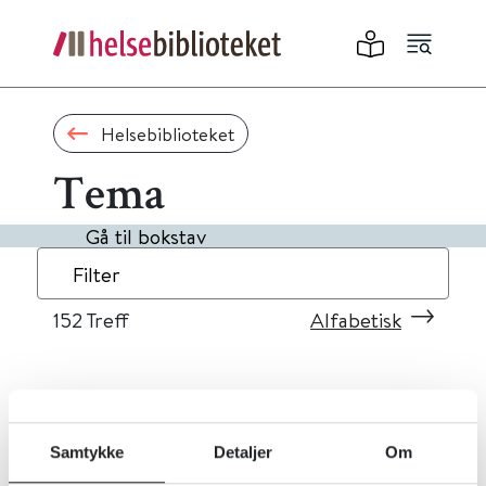
Helsebiblioteket
Tema
Gå til bokstav
Filter
152
Treff
Alfabetisk
«
1
...
12
13
14
15
16
»
Samtykke
Detaljer
Om