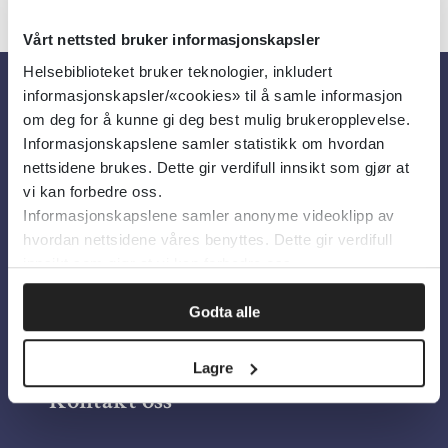
Vårt nettsted bruker informasjonskapsler
Helsebiblioteket bruker teknologier, inkludert
informasjonskapsler/«cookies» til å samle informasjon
Om oss
om deg for å kunne gi deg best mulig brukeropplevelse.
Informasjonskapslene samler statistikk om hvordan
nettsidene brukes. Dette gir verdifull innsikt som gjør at
Om Helsebiblioteket
vi kan forbedre oss.
Informasjonskapslene samler anonyme videoklipp av
Personvern og informasjonskapsler
hvordan nettsidene våres benyttes. Dette gir verdifull
Tilgjengelighetserklæring
innsikt som gjør at vi kan forbedre oss.
Information in English
Godta alle
Bilder fra Colourbox.com
Lagre
Kontakt oss