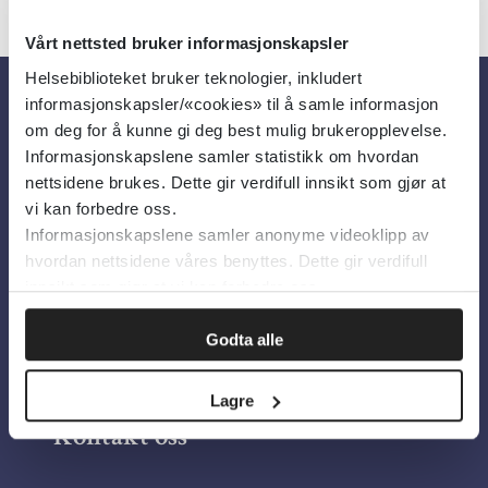
Vårt nettsted bruker informasjonskapsler
Helsebiblioteket bruker teknologier, inkludert
informasjonskapsler/«cookies» til å samle informasjon
Om oss
om deg for å kunne gi deg best mulig brukeropplevelse.
Informasjonskapslene samler statistikk om hvordan
nettsidene brukes. Dette gir verdifull innsikt som gjør at
Om Helsebiblioteket
vi kan forbedre oss.
Informasjonskapslene samler anonyme videoklipp av
Personvern og informasjonskapsler
hvordan nettsidene våres benyttes. Dette gir verdifull
Tilgjengelighetserklæring
innsikt som gjør at vi kan forbedre oss.
Information in English
Godta alle
Bilder fra Colourbox.com
Lagre
Kontakt oss