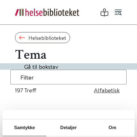
Helsebiblioteket
Tema
Gå til bokstav
Filter
197
Treff
Alfabetisk
«
1
...
16
17
18
19
20
»
Samtykke
Detaljer
Om