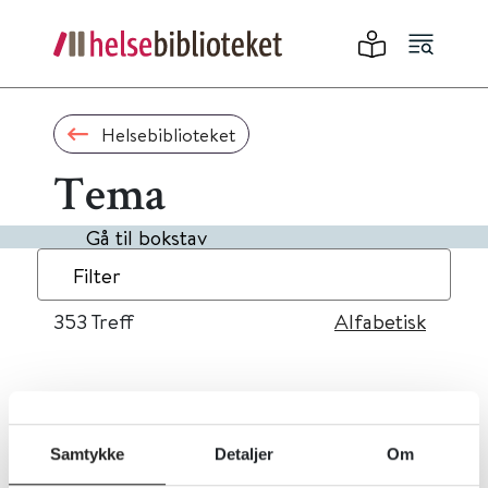
Helsebiblioteket
Tema
Gå til bokstav
Filter
353
Treff
Alfabetisk
«
1
...
32
33
34
35
36
»
Samtykke
Detaljer
Om