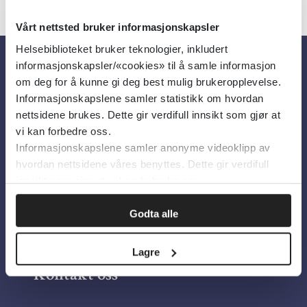
Vårt nettsted bruker informasjonskapsler
Helsebiblioteket bruker teknologier, inkludert
informasjonskapsler/«cookies» til å samle informasjon
Om oss
om deg for å kunne gi deg best mulig brukeropplevelse.
Informasjonskapslene samler statistikk om hvordan
nettsidene brukes. Dette gir verdifull innsikt som gjør at
Om Helsebiblioteket
vi kan forbedre oss.
Informasjonskapslene samler anonyme videoklipp av
Personvern og informasjonskapsler
hvordan nettsidene våres benyttes. Dette gir verdifull
Tilgjengelighetserklæring
innsikt som gjør at vi kan forbedre oss.
Information in English
Godta alle
Bilder fra Colourbox.com
Lagre
Kontakt oss