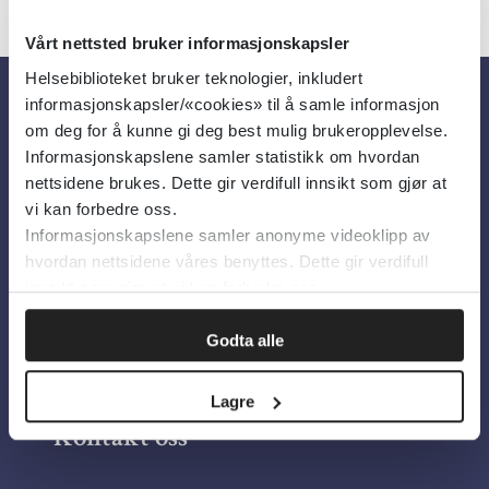
Vårt nettsted bruker informasjonskapsler
Helsebiblioteket bruker teknologier, inkludert
informasjonskapsler/«cookies» til å samle informasjon
Om oss
om deg for å kunne gi deg best mulig brukeropplevelse.
Informasjonskapslene samler statistikk om hvordan
nettsidene brukes. Dette gir verdifull innsikt som gjør at
Om Helsebiblioteket
vi kan forbedre oss.
Informasjonskapslene samler anonyme videoklipp av
Personvern og informasjonskapsler
hvordan nettsidene våres benyttes. Dette gir verdifull
Tilgjengelighetserklæring
innsikt som gjør at vi kan forbedre oss.
Information in English
Godta alle
Bilder fra Colourbox.com
Lagre
Kontakt oss