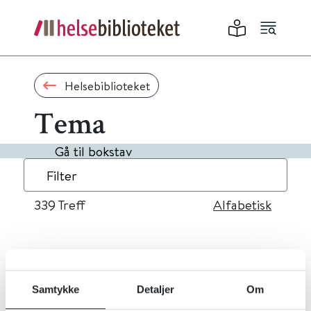
Helsebiblioteket
Tema
Gå til bokstav
Filter
339
Treff
Alfabetisk
«
1
...
30
31
32
33
34
»
Samtykke
Detaljer
Om